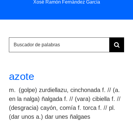
Contacto
Xosé Ramón Fernández García
Search
for:
Cuando hay resultados autocompletados, puedes u
azote
m. (golpe) zurdiellazu, cinchonada f. // (a.
en la nalga) ñalgada f. // (vara) cibiella f. //
(desgracia) cayón, comía f. torca f. // pl.
(dar unos a.) dar unes ñalgaes